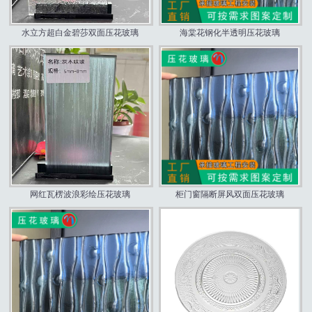
水立方超白金碧莎双面压花玻璃
海棠花钢化半透明压花玻璃
网红瓦楞波浪彩绘压花玻璃
柜门窗隔断屏风双面压花玻璃