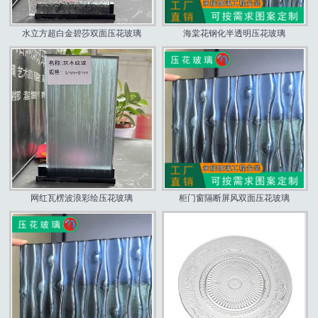
水立方超白金碧莎双面压花玻璃
海棠花钢化半透明压花玻璃
网红瓦楞波浪彩绘压花玻璃
柜门窗隔断屏风双面压花玻璃