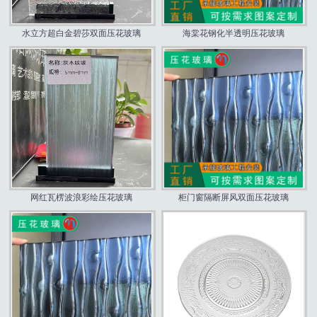
水立方超白金碧莎双面压花玻璃
海棠花钢化半透明压花玻璃
网红瓦楞波浪彩绘压花玻璃
柜门窗隔断屏风双面压花玻璃